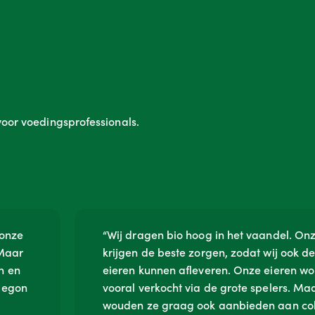
oor voedingsprofessionals.
 onze
“Wij dragen bio hoog in het vaandel. On
 Maar
krijgen de beste zorgen, zodat wij ook d
n en
eieren kunnen afleveren. Onze eieren w
 begon
vooral verkocht via de grote spelers. Maa
wouden ze graag ook aanbieden aan coll