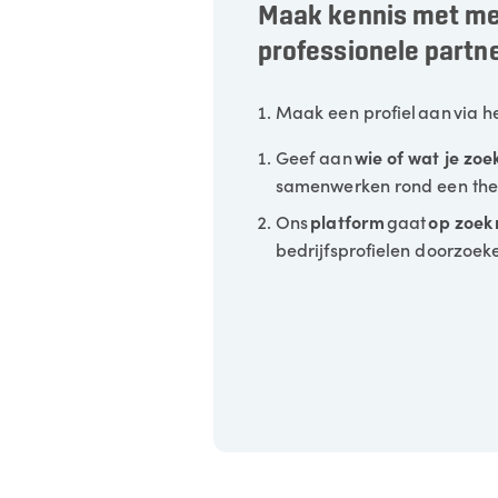
Maak kennis met mee
professionele partn
Maak een profiel
aan via h
Geef aan
wie of wat je zoe
samenwerken rond een th
Ons
platform
gaat
op zoek
bedrijfsprofielen doorzoek