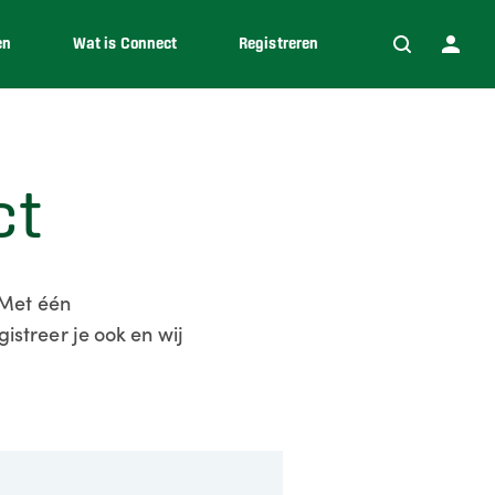
en
Wat is Connect
Registreren
ct
 Met één
istreer je ook en wij