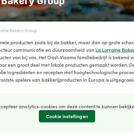
e Bakery Group
raine Bakery Group
onele producten zoals bij de bakker, maar dan op grote schaa
recteur communicatie en duurzaamheid van
La Lorraine Bake
en van bij ons. Het Oost-Vlaams familiebedrijf is bekend voo
voor een groot deel met lokale producten gemaakt worden. D
svolle ingrediënten en recepten met hoogtechnologische proce
rootste spelers van bakkerijproducten in Europa is uitgegroei
cepteer analytics-cookies om deze content te kunnen bekijk
Cookie instellingen