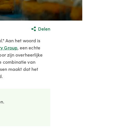
Delen
l." Aan het woord is
ry Group
, een echte
r zijn overheerlijke
e combinatie van
ssen maakt dat het
d.
en.