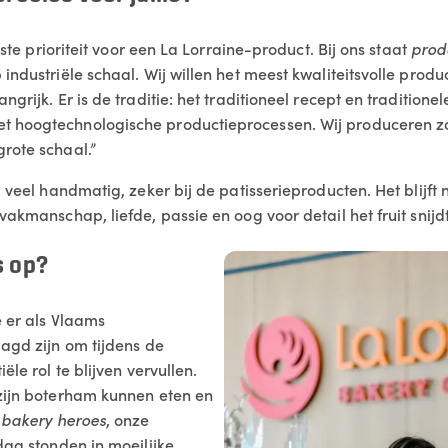
erste prioriteit voor een La Lorraine-product. Bij ons staat
prod
industriële schaal. Wij willen het meest kwaliteitsvolle prod
ngrijk. Er is de traditie: het traditioneel recept en traditione
 hoogtechnologische productieprocessen. Wij produceren zo
rote schaal.”
j veel handmatig, zeker bij de patisserieproducten. Het blijf
vakmanschap, liefde, passie en oog voor detail het fruit snijdt
s op?
e er als Vlaams
aagd zijn om tijdens de
ële rol te blijven vervullen.
zijn boterham kunnen eten en
e
bakery heroes
, onze
dag stonden in moeilijke