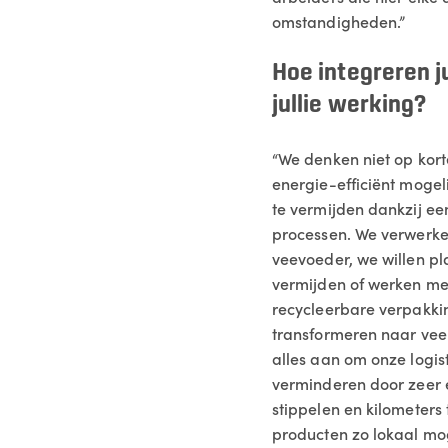
omstandigheden.”
Hoe integreren j
jullie werking?
“We denken niet op kort
energie-efficiënt mogel
te vermijden dankzij ee
processen. We verwerken
veevoeder, we willen pla
vermijden of werken me
recycleerbare verpakkin
transformeren naar vee
alles aan om onze logis
verminderen door zeer ef
stippelen en kilometers
producten zo lokaal mog