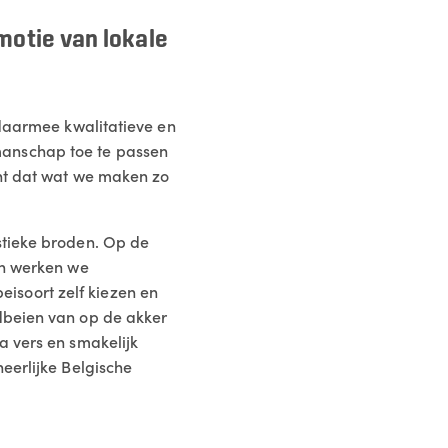
motie van lokale
 daarmee kwalitatieve en
manschap toe te passen
ent dat wat we maken zo
stieke broden. Op de
en werken we
isoort zelf kiezen en
dbeien van op de akker
a vers en smakelijk
eerlijke Belgische