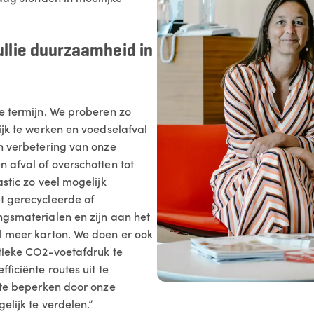
ullie duurzaamheid in
e termijn. We proberen zo
ijk te werken en voedselafval
n verbetering van onze
 afval of overschotten tot
stic zo veel mogelijk
t gerecycleerde of
gsmaterialen en zijn aan het
l meer karton. We doen er ook
tieke CO2-voetafdruk te
ficiënte routes uit te
 te beperken door onze
elijk te verdelen.”