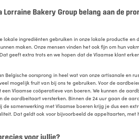
 Lorraine Bakery Group belang aan de pro
 we lokale ingrediënten gebruiken in onze lokale productie en
kunnen maken. Onze mensen vinden het ook fijn om hun vak
 Dat geeft extra trots en we hopen dat de Vlaamse klant erk
n Belgische oorsprong in heel wat van onze artisanale en ru
eel mogelijk fruit van bij ons te gebruiken. Voor de aardbei
 een Vlaamse coöperatieve van boeren. We kunnen de aardbe
an de aardbeitaart versterken. Binnen de 24 uur gaan de aar
zij de samenwerking met Vlaamse boeren krijg je dus een extr
iteit. Dat geldt ook voor bijvoorbeeld de appeltaarten, met h
precies voor jullie?