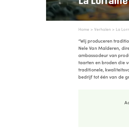
La Lorrain
Home
>
Verhalen
>
La Lor
“Wij produceren traditi
Nele Van Malderen, di
ambassadeur van product
taarten en broden die 
traditionele, kwaliteit
bedrijf tot één van de g
Ac