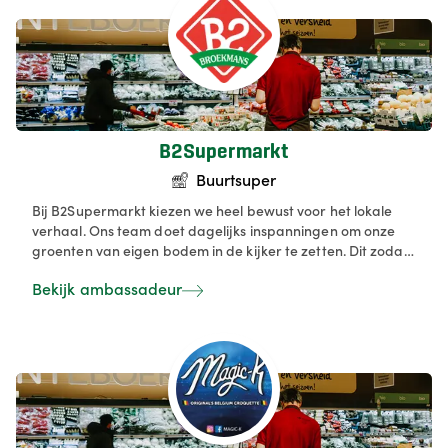
B2Supermarkt
Buurtsuper
Bij B2Supermarkt kiezen we heel bewust voor het lokale
verhaal. Ons team doet dagelijks inspanningen om onze
groenten van eigen bodem in de kijker te zetten. Dit zodat
onze klanten kunnen genieten van een uitgebreide, verse
Bekijk ambassadeur
groenterayon. Wij maken onze klanten graag wegwijs aan
de hand van onze seizoenskalender, recepten, brochures.