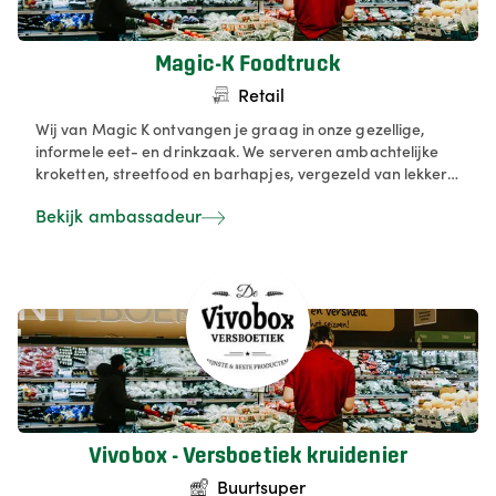
Magic-K Foodtruck
Retail
Wij van Magic K ontvangen je graag in onze gezellige,
informele eet- en drinkzaak. We serveren ambachtelijke
kroketten, streetfood en barhapjes, vergezeld van lekkere
bieren en wijnen. Ons concept is relaxed en dorps: een plek
Bekijk ambassadeur
waar je op je gemak kan genieten met vrienden of familie.
Bij ons draait alles om sfeer, eenvoud, smaak en een warm
welkom. Sinds 5 jaar maken we originele kroketten zonder
bechamelsauzen.
Vivobox - Versboetiek kruidenier
Buurtsuper