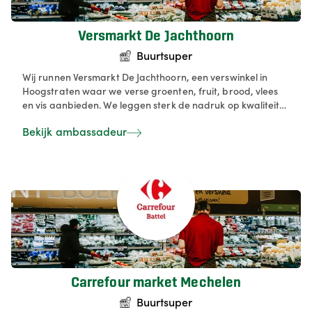
Versmarkt De Jachthoorn
Buurtsuper
Wij runnen Versmarkt De Jachthoorn, een verswinkel in
Hoogstraten waar we verse groenten, fruit, brood, vlees
en vis aanbieden. We leggen sterk de nadruk op kwaliteit
en versheid, met producten uit de buurt en een korte
Bekijk ambassadeur
toeleveringsketen. In onze winkel combineren we de
charme van een bistrobar met de functionaliteit van een
moderne versmarkt. Daarnaast bedienen we klanten via
onze online shop, zodat vers & lokaal bestellen makkelijk en
toegankelijk wordt.
Carrefour market Mechelen
Buurtsuper