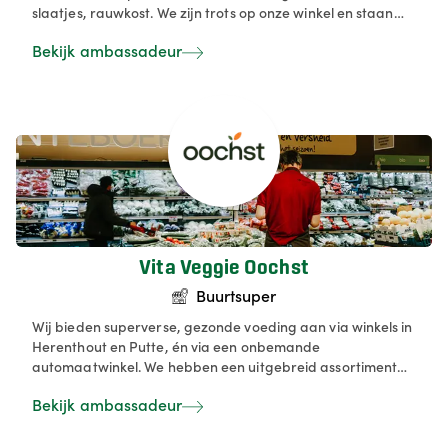
slaatjes, rauwkost. We zijn trots op onze winkel en staan
steeds voor kwaliteit & versheid.
Bekijk ambassadeur
Vita Veggie Oochst
Buurtsuper
Wij bieden superverse, gezonde voeding aan via winkels in
Herenthout en Putte, én via een onbemande
automaatwinkel. We hebben een uitgebreid assortiment
van groenten en fruit, huisbereide gerechten, soepen,
Bekijk ambassadeur
salades en kazen. We leveren ook verse maaltijden, wraps
en pokébowl-buffetten aan bedrijven, zodat gezonde
eetgewoonten op het werk haalbaar zijn. Daarnaast