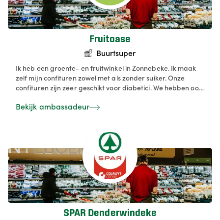
Fruitoase
Buurtsuper
Ik heb een groente- en fruitwinkel in Zonnebeke. Ik maak
zelf mijn confituren zowel met als zonder suiker. Onze
confituren zijn zeer geschikt voor diabetici. We hebben ook
een groot aanbod lokale producten. We maken ook ook
Bekijk ambassadeur
naast huisbereide confituren, geschenkmanden samen
voor elke gelegenheid. Met onze focus op kwaliteit en
lokale productie willen we klanten inspireren met puur,
lekker en vers aanbod.
SPAR Denderwindeke