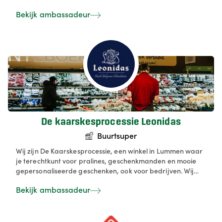
uitgebreide versafdeling met groenten, fruit, vlees, kaas
Bekijk ambassadeur
en vis. In onze eigen Vers-afdeling bakken we brood,
maken we charcuterie en bereiden we traiteurproducten
op ambachtelijke wijze.
De kaarskesprocessie Leonidas
Buurtsuper
Wij zijn De Kaarskesprocessie, een winkel in Lummen waar
je terechtkunt voor pralines, geschenkmanden en mooie
gepersonaliseerde geschenken, ook voor bedrijven. Wij
bieden een ruime keuze aan doop‑ en trouwkaarsen,
Bekijk ambassadeur
snoeptaarten en geschenkideeën, volledig aangepast
naar jouw wensen. Wij verwelkomen je graag in onze
webshop en in onze winkel tijdens de openingsuren.