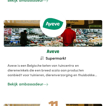
Bekijk ambassadeur
kwaliteit en klantvriendelijkheid centraal staan. Je kan bij
ons terecht voor zorgvuldig samengestelde
geschenkmanden, kaasplanken of gewoon voor jouw
favorieten — volledig volgens jouw smaak en budget.
Aveve
Supermarkt
Aveve is een Belgische keten van tuincentra en
dierenwinkels die een breed scala aan producten
aanbiedt voor tuinieren, dierenverzorging en thuisbakken.
Het assortiment omvat onder andere meststoffen, zaden,
Bekijk ambassadeur
bloembollen, tuingereedschap, dierenvoeding en
bakmixen.