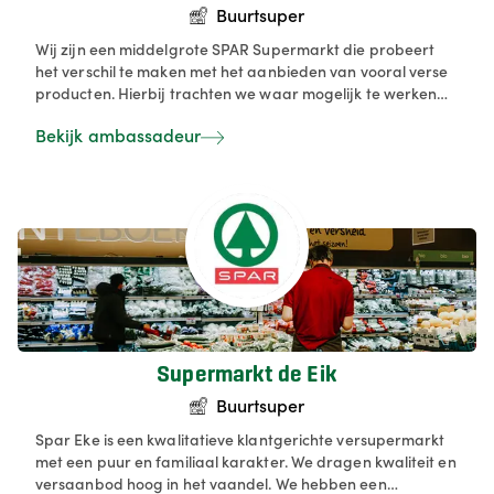
Buurtsuper
Wij zijn een middelgrote SPAR Supermarkt die probeert
het verschil te maken met het aanbieden van vooral verse
producten. Hierbij trachten we waar mogelijk te werken
met locale producten en producenten. Zitten al in ons
Bekijk ambassadeur
assortiment locale mattentaarten, ijsjes, aardbeien,
honing, kaas, ...
Supermarkt de Eik
Buurtsuper
Spar Eke is een kwalitatieve klantgerichte versupermarkt
met een puur en familiaal karakter. We dragen kwaliteit en
versaanbod hoog in het vaandel. We hebben een