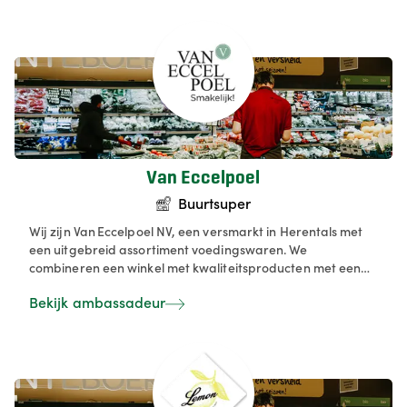
particuliere klanten als de horeca, met een uitgebreid
assortiment en aandacht voor herkomst, milieu en dier.
Van Eccelpoel
Buurtsuper
Wij zijn Van Eccelpoel NV, een versmarkt in Herentals met
een uitgebreid assortiment voedingswaren. We
combineren een winkel met kwaliteitsproducten met een
eigen wijnkelder en aanbod van dranken. Onze
Bekijk ambassadeur
specialisten staan klaar om advies te geven en bestellingen
op maat te verwerken. Bovendien bedienen we onze
klanten via onze webshop, zodat je thuis kan bestellen wat
je nodig hebt.