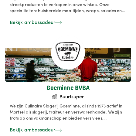
streekproducten te verkopen in onze winkels. Onze
specialiteiten: huisbereide maaltijden, wraps, salades en
aperoschotels, broodjesbar met vers fruitsap, kraakvers
Bekijk ambassadeur
brood & gebak, en nog zoveel meer!
Goeminne BVBA
Buurtsuper
We zijn Culinaire Slagerij Goeminne, al sinds 1973 actief in
Mortsel als slagerij, traiteur en verswarenhandel. We zijn
trots op ons vakmanschap en bieden vers vlees,
charcuterie, huisbereide salades, groenten, fruit en
Bekijk ambassadeur
belegde broodjes van hoge kwaliteit. We zijn er voor zowel