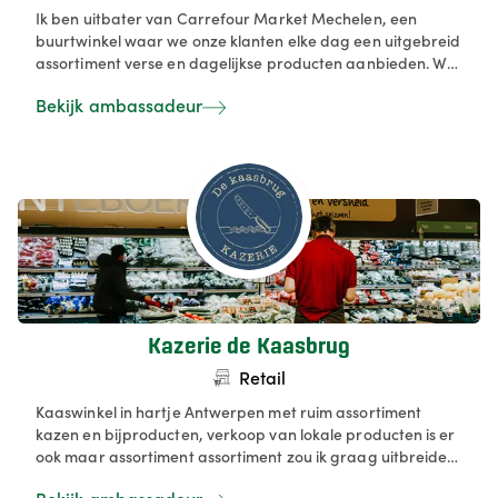
Ik ben uitbater van Carrefour Market Mechelen, een
buurtwinkel waar we onze klanten elke dag een uitgebreid
assortiment verse en dagelijkse producten aanbieden. We
zorgen voor een aangename winkelervaring met
Bekijk ambassadeur
kwaliteitsproducten, handige services en een vriendelijk
team. Met aandacht voor gemak en nabijheid staan wij
klaar om de boodschappen van onze klanten vlot en
prettig te laten verlopen.
Kazerie de Kaasbrug
Retail
Kaaswinkel in hartje Antwerpen met ruim assortiment
kazen en bijproducten, verkoop van lokale producten is er
ook maar assortiment assortiment zou ik graag uitbreiden.
We creëren een gezellige, warme winkelervaring waar