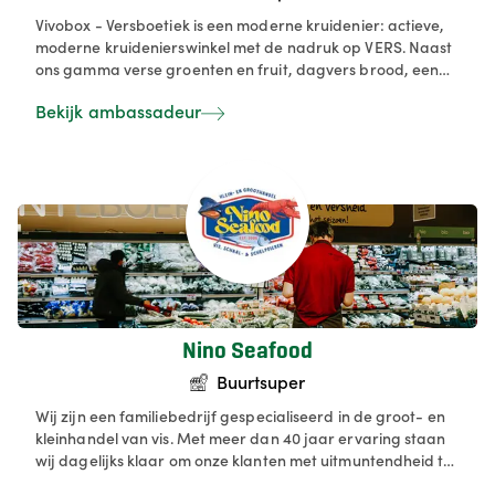
Vivobox - Versboetiek is een moderne kruidenier: actieve,
moderne kruidenierswinkel met de nadruk op VERS. Naast
ons gamma verse groenten en fruit, dagvers brood, een
ruim aanbod kaas en charcuterie, proberen wij met onze
Bekijk ambassadeur
traiteur activiteit zo veel mogelijk zelf op ambachtelijke
wijze te bereiden.
Nino Seafood
Buurtsuper
Wij zijn een familiebedrijf gespecialiseerd in de groot- en
kleinhandel van vis. Met meer dan 40 jaar ervaring staan
wij dagelijks klaar om onze klanten met uitmuntendheid te
bedienen. Onze diversiteit aan personeel stelt ons in staat