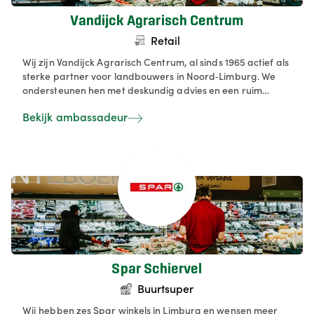
Vandijck Agrarisch Centrum
Retail
Wij zijn Vandijck Agrarisch Centrum, al sinds 1965 actief als
sterke partner voor landbouwers in Noord‑Limburg. We
ondersteunen hen met deskundig advies en een ruim
aanbod (zoals veevoeders, meststoffen, zaden, plastiek en
Bekijk ambassadeur
landbouwmachines). Daarnaast verhuren we
landbouwmachines zoals sproeiers, kalkstrooiers en
zaaimachines én bieden we opslag voor granen en maïs. In
onze winkel verwelkomen we ook particulieren met
producten voor tuin & dier, zoals diervoeders, potgrond,
tuingereedschap en planten. Kortom, we combineren
professionele landbouwondersteuning met een
toegankelijke winkel voor agrarische en hobbyklanten.
Spar Schiervel
Buurtsuper
Wij hebben zes Spar winkels in Limburg en wensen meer