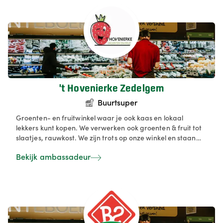
smaken en werken met liefde voor het vak om onze klanten
het beste van bij ons te bieden. Kom gezellig ontbijten,
lunchen of aperitieven in onze koffiebar en ontdek hoe
lekker lokaal kan zijn! ☕️🍷 #LekkerVanBijOns
't Hovenierke Zedelgem
Buurtsuper
Groenten- en fruitwinkel waar je ook kaas en lokaal
lekkers kunt kopen. We verwerken ook groenten & fruit tot
slaatjes, rauwkost. We zijn trots op onze winkel en staan
steeds voor kwaliteit & versheid.
Bekijk ambassadeur