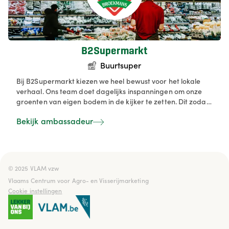
B2Supermarkt
Buurtsuper
Bij B2Supermarkt kiezen we heel bewust voor het lokale
verhaal. Ons team doet dagelijks inspanningen om onze
groenten van eigen bodem in de kijker te zetten. Dit zodat
onze klanten kunnen genieten van een uitgebreide, verse
Bekijk ambassadeur
groenterayon. Wij maken onze klanten graag wegwijs aan
de hand van onze seizoenskalender, recepten, brochures.
© 2025 VLAM vzw

Vlaams Centrum voor Agro- en Visserijmarketing
Cookie instellingen