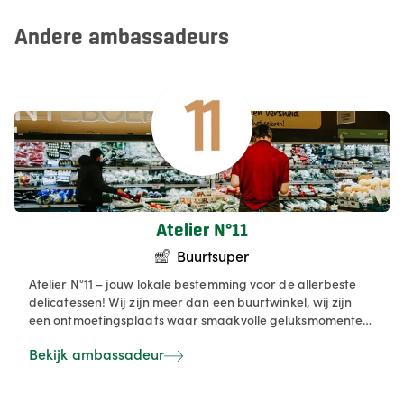
Andere ambassadeurs
Atelier N°11
Buurtsuper
Atelier N°11 – jouw lokale bestemming voor de allerbeste
delicatessen! Wij zijn meer dan een buurtwinkel, wij zijn
een ontmoetingsplaats waar smaakvolle geluksmomenten
ontstaan. 🍇🥖🧀 Van verse groenten en fruit tot artisanale
Bekijk ambassadeur
kazen, charcuterie, heerlijke traiteurgerechten en
bakkerijpatisserie van Patisserie Manus, bij ons vind je
enkel topproducten. We geloven in de kracht van lokale