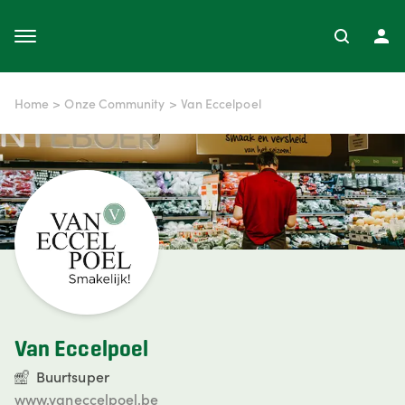
Home
>
Onze Community
>
Van Eccelpoel
Van Eccelpoel
Buurtsuper
www.vaneccelpoel.be