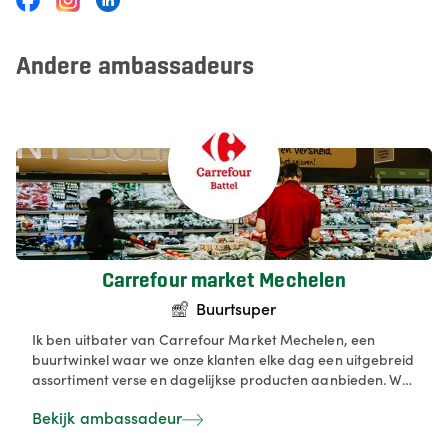
Andere ambassadeurs
Carrefour market Mechelen
Buurtsuper
Ik ben uitbater van Carrefour Market Mechelen, een
buurtwinkel waar we onze klanten elke dag een uitgebreid
assortiment verse en dagelijkse producten aanbieden. We
zorgen voor een aangename winkelervaring met
Bekijk ambassadeur
kwaliteitsproducten, handige services en een vriendelijk
team. Met aandacht voor gemak en nabijheid staan wij