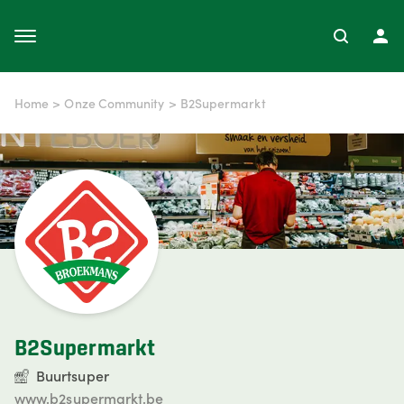
Home
>
Onze Community
>
B2Supermarkt
B2Supermarkt
Buurtsuper
www.b2supermarkt.be