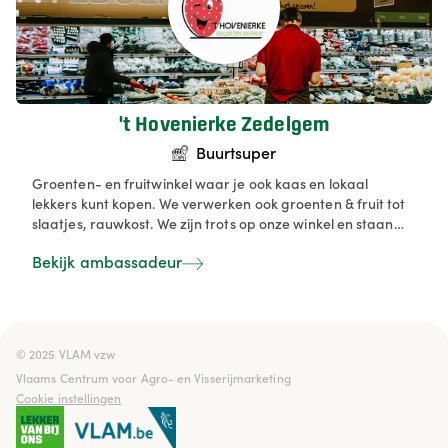
lekker lokaal kan zijn! ☕️🍷 #LekkerVanBijOns
't Hovenierke Zedelgem
Buurtsuper
Groenten- en fruitwinkel waar je ook kaas en lokaal
lekkers kunt kopen. We verwerken ook groenten & fruit tot
slaatjes, rauwkost. We zijn trots op onze winkel en staan
steeds voor kwaliteit & versheid.
Bekijk ambassadeur
© 2025 VLAM vzw

Vlaams Centrum voor Agro- en Visserijmarketing
Cookie instellingen