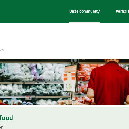
Onze community
Verhal
ood
food
er