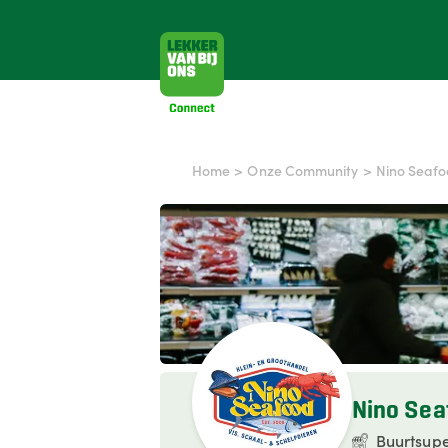
Home
>
Onze Community
>
Nino Seaf
Nino Sea
Buurtsup