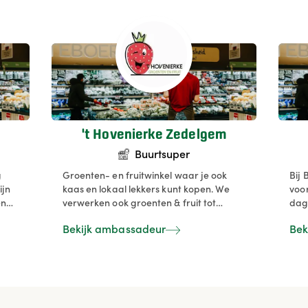
't Hovenierke Zedelgem
Buurtsuper
g
Groenten- en fruitwinkel waar je ook
Bij B
ijn
kaas en lokaal lekkers kunt kopen. We
voor
en
verwerken ook groenten & fruit tot
dag
slaatjes, rauwkost. We zijn trots op onze
groe
Bekijk ambassadeur
Bek
an
winkel en staan steeds voor kwaliteit &
zett
e
versheid.
gen
gro
rie
gra
sei
e