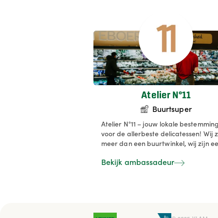
Atelier N°11
Buurtsuper
Atelier N°11 – jouw lokale bestemmin
voor de allerbeste delicatessen! Wij z
meer dan een buurtwinkel, wij zijn e
ontmoetingsplaats waar smaakvolle
Bekijk ambassadeur
geluksmomenten ontstaan. 🍇🥖🧀 V
verse groenten en fruit tot artisanal
kazen, charcuterie, heerlijke
traiteurgerechten en bakkerijpatisse
van Patisserie Manus, bij ons vind je
enkel topproducten. We geloven in d