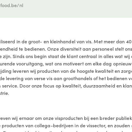
food.be/nl
aliseerd in de groot- en kleinhandel van vis. Met meer dan 40 
ndheid te bedienen. Onze diversiteit aan personeel stelt ons
 zijn. Sinds ons begin staat de klant centraal in alles wat wij
urende vooruitgang, wat ons motiveert om elke dag opnieuw n
jding leveren wij producten van de hoogste kwaliteit en zor
de levering van verse vis aan groothandels of het bedienen va
service. Door onze focus op kwaliteit, duurzaamheid en klant
trie.
treven wij ernaar om onze visproducten bij een breder publi
de producten van collega-bedrijven in de vissector, en zoud