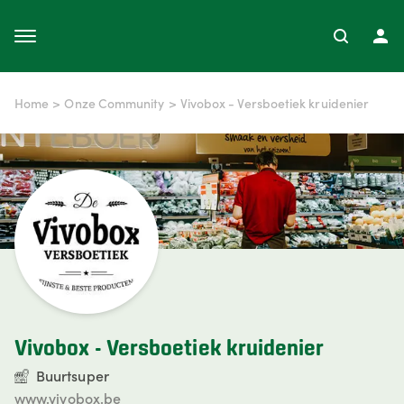
Home
>
Onze Community
>
Vivobox - Versboetiek kruidenier
Vivobox - Versboetiek kruidenier
Buurtsuper
www.vivobox.be