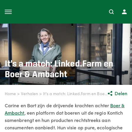
It's a match: Linked.Farm en
Boer & Ambacht
Delen
Home
>
Verhalen
>
It's a match: Linked.Farm en Boer & Ambacht
Carine en Bart zijn de drijvende krachten achter
Boer &
Ambacht
, een platform dat boeren uit de regio Kontich
samenbrengt en hun producten rechtstreeks aan
consumenten aanbiedt. Hun visie op pure, ecologische