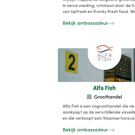
in verse voeding, ontstaan door de fu
van UpFresh en Franky Fresh Food. W
leveren meer dan 12.000 verse produ
Bekijk ambassadeur
zoals charcuterie, kaas en
traiteursmaaltijden, aan retail,
foodservice en andere B2B-klanten.
bouwen aan een efficiënt gekoeld
distributienetwerk en automatiseren
logistiek via een modern volautomati
bakkenmagazijn.
Alfa Fish
Groothandel
Alfa Fish is een visgroothandel die vis
aankoopt op de verschillende visveil
en die verkoopt aan Vlaamse horeca
cateraars, retailers (incl. slagers,
Bekijk ambassadeur
viswinkels en marktkramers), vereni