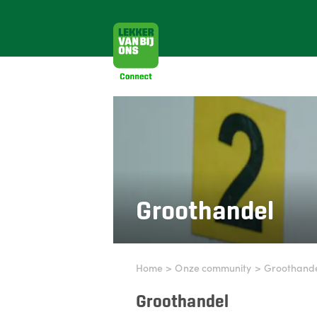
Groothandel
Home
>
Onze community
>
Groothand
Groothandel