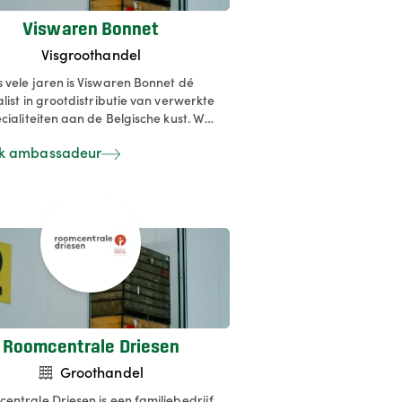
Viswaren Bonnet
Visgroothandel
 vele jaren is Viswaren Bonnet dé
alist in grootdistributie van verwerkte
cialiteiten aan de Belgische kust. We
n een onvergelijkbaar gamma
jk ambassadeur
taande, kwalitatieve visbereidingen
oor de betere vishandelaar,
atessenzaak, traiteur en retailer.
Roomcentrale Driesen
Groothandel
entrale Driesen is een familiebedrijf