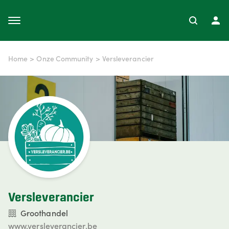
Home
>
Onze Community
>
Versleverancier
Versleverancier
Groothandel
www.versleverancier.be