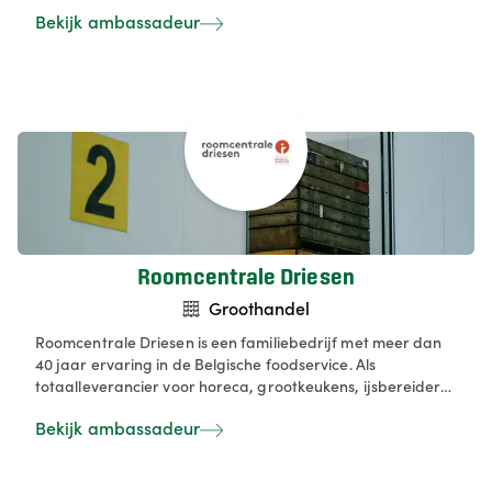
charcuterie, kaas en traiteursmaaltijden, aan retail,
Bekijk ambassadeur
foodservice en andere B2B-klanten. We bouwen aan een
efficiënt gekoeld distributienetwerk en automatiseren onze
logistiek via een modern volautomatisch bakkenmagazijn.
Roomcentrale Driesen
Groothandel
Roomcentrale Driesen is een familiebedrijf met meer dan
40 jaar ervaring in de Belgische foodservice. Als
totaalleverancier voor horeca, grootkeukens, ijsbereiders
en bakkerijen biedt Driesen een breed assortiment aan
Bekijk ambassadeur
droge, verse en diepvriesproducten, met aandacht voor
duurzame oplossingen en producten uit de korte keten.
Met exclusieve merken zoals PreGel, een eigen private