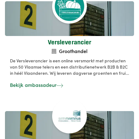
Versleverancier
Groothandel
De Versleverancier is een online versmarkt met producten
van 50 Vlaamse telers en een distributienetwerk B2B & B2C
in héél Vlaanderen. Wij leveren dagverse groenten en fruit
van meer dan 65 lokale telers rechtstreeks aan huis of
Bekijk ambassadeur
naar bedrijven in Vlaanderen en Brussel. We garanderen 5
dagen versheid op al onze producten. We werken met
abonnementsboxen of een losse bestelling, waarbij je zelf
kiest wanneer je jouw levering wil (maandag, woensdag of
vrijdag). Tot slot streven we naar een korte keten en
duurzaamheid door rechtstreeks samen te werken met
boeren.