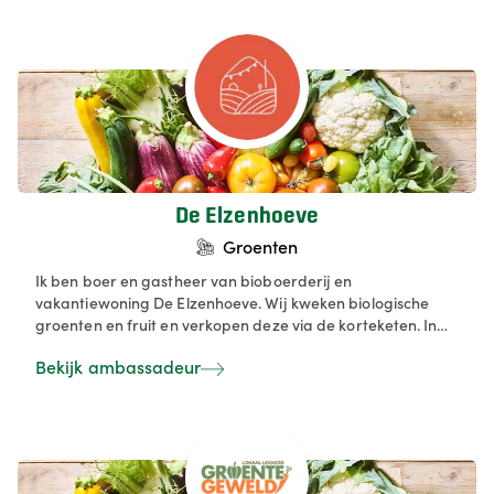
arbeidsmarkt, zowel in betaalde functies als via
vrijwilligerswerk. Onze biogroenten worden streng
gecontroleerd en verkopen we via onze hoevewinkel,
voedselteams en abonnementsformules zoals de
groentetas van KU Leuven.
De Elzenhoeve
Groenten
Ik ben boer en gastheer van bioboerderij en
vakantiewoning De Elzenhoeve. Wij kweken biologische
groenten en fruit en verkopen deze via de korteketen. In
onze hoevewinkel en op de markt verkopen we deze
Bekijk ambassadeur
producten rechtstreeks aan de eindklant. In onze
hoevewinkel vind je een ruim assortiment biologische
groenten, fruit, brood, zuivel en droogwaren.