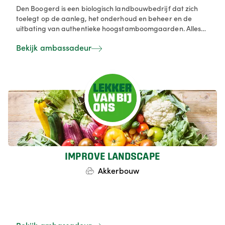
Den Boogerd is een biologisch landbouwbedrijf dat zich
toelegt op de aanleg, het onderhoud en beheer en de
uitbating van authentieke hoogstamboomgaarden. Alles
wat we uit onze onze boomgaarden - ongeveer 30 ha -
Bekijk ambassadeur
geoogst wordt, wordt op de markt gebracht als vers fruit
of als verwerkt product: sap op basis van appels en peer in
16 variëteiten, stroop, gelei en confituur en walnotenolie.
IMPROVE LANDSCAPE
Akkerbouw