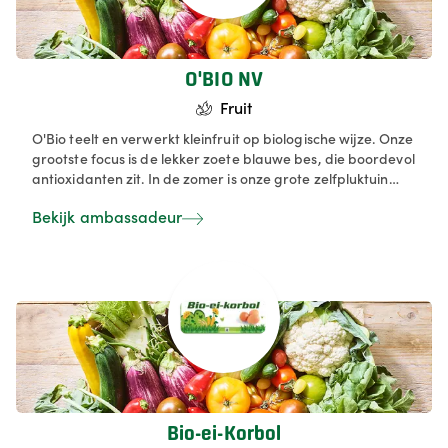
O'BIO NV
Fruit
O'Bio teelt en verwerkt kleinfruit op biologische wijze. Onze
grootste focus is de lekker zoete blauwe bes, die boordevol
antioxidanten zit. In de zomer is onze grote zelfpluktuin
open voor de particulieren. In de winkel wordt het eigen
Bekijk ambassadeur
assortiment verwerkte producten verkocht, daarnaast ook
lokaal bio van andere lokale partners. Ons assortiment
wordt trouwens gemaakt met fruit hoofdzakelijk op de
eigen plantages geteeld.
Bio-ei-Korbol