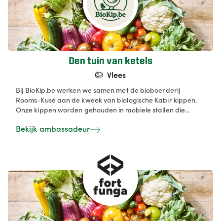
Den tuin van ketels
Vlees
Bij BioKip.be werken we samen met de bioboerderij
Rooms-Kusé aan de kweek van biologische Kabir kippen.
Onze kippen worden gehouden in mobiele stallen die
dagelijks worden verplaatst, wat resulteert in een gezond
Bekijk ambassadeur
en smaakvol product. Door de kippen een natuurlijk dieet
van biologische granen en weide-insecten te geven,
dragen we bij aan de biodiversiteit en vruchtbaarheid van
onze graslanden. Onze missie is om hoogwaardige,
duurzaam gekweekte kippen van Belgische bodem te
leveren aan consumenten en hoogwaardige restaurants.