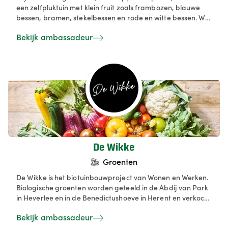
een zelfpluktuin met klein fruit zoals frambozen, blauwe
bessen, bramen, stekelbessen en rode en witte bessen. Wij
verkopen dit niet alleen in onze eigen hoevewinkel, maar
Bekijk ambassadeur
ook aan andere (hoeve)winkels en groothandel.
Daarnaast bieden wij in onze hoevewinkel ons eigen
appelsap, siroop, confituur en producten van collega
ondernemers aan.
De Wikke
Groenten
De Wikke is het biotuinbouwproject van Wonen en Werken.
Biologische groenten worden geteeld in de Abdij van Park
in Heverlee en in de Benedictushoeve in Herent en verkocht
in de Hoevewinkel aan Abdij. We bieden werk en
Bekijk ambassadeur
begeleiding aan mensen met een grote afstand tot de