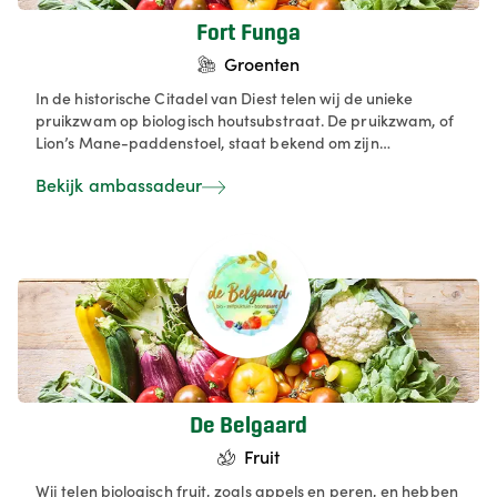
Fort Funga
Groenten
In de historische Citadel van Diest telen wij de unieke
pruikzwam op biologisch houtsubstraat. De pruikzwam, of
Lion’s Mane-paddenstoel, staat bekend om zijn
functionele eigenschappen en culinaire veelzijdigheid.
Bekijk ambassadeur
Perfect om te marineren, bakken en grillen. De verkoop
gebeurt vooral B2B, aan restaurants en cateraars, en B2C
via de korte keten.
De Belgaard
Fruit
Wij telen biologisch fruit, zoals appels en peren, en hebben