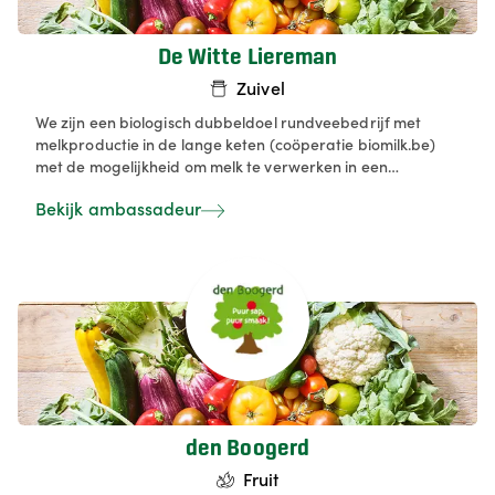
De Witte Liereman
Zuivel
We zijn een biologisch dubbeldoel rundveebedrijf met
melkproductie in de lange keten (coöperatie biomilk.be)
met de mogelijkheid om melk te verwerken in een
kleinschalige verwerkingsruimte (eerste focus: yoghurt, ijs).
Bekijk ambassadeur
Voor korte keten werken we met vleespakketten (zie
website), waarbij we met hulp van een mobiele slagerij het
vlees van eigen boerderij versnijden en aanbieden. Onze
focus ligt op agro-ecologie (landbouw én natuur),
verbinding met de omgeving, samenwerking.
den Boogerd
Fruit