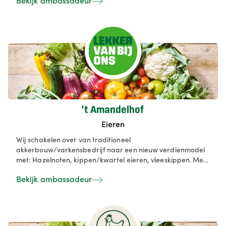
Bekijk ambassadeur
't Amandelhof
Eieren
Wij schakelen over van traditioneel
akkerbouw/varkensbedrijf naar een nieuw verdienmodel
met: Hazelnoten, kippen/kwartel eieren, vleeskippen. Met
focus op biologische wijze en oog voor circulaire economie.
Bekijk ambassadeur
Dit gecombineerd met zorgboerderij.