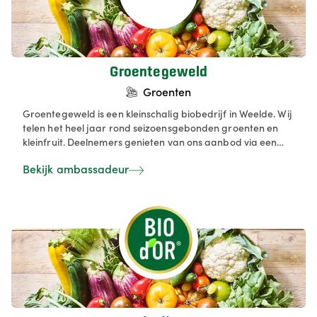
Groentegeweld
Groenten
Groentegeweld is een kleinschalig biobedrijf in Weelde. Wij
telen het heel jaar rond seizoensgebonden groenten en
kleinfruit. Deelnemers genieten van ons aanbod via een
zelfoogst abonnement of een wekelijks groentepakket. De
Bekijk ambassadeur
groentepakketten kunnen door de klant worden
aangepast naar zijn/haar behoefte in die week.