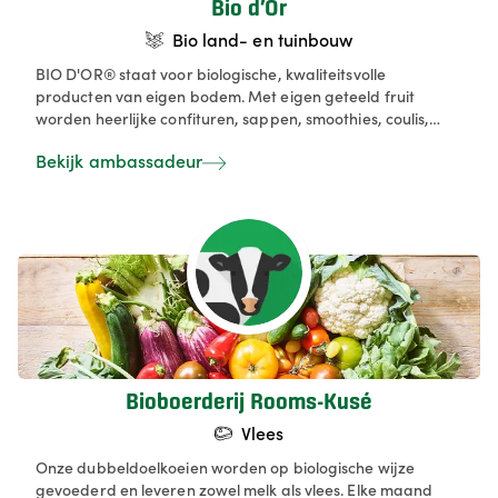
Bio d’Or
Bio land- en tuinbouw
BIO D'OR® staat voor biologische, kwaliteitsvolle
producten van eigen bodem. Met eigen geteeld fruit
worden heerlijke confituren, sappen, smoothies, coulis,
theedranken, pure sappen, siropen... geproduceerd. Deze
Bekijk ambassadeur
worden verkocht in de retail, maar ook in onze
hoevewinkel. Tijdens de zomermaanden is onze
zelfpluktuin open waar particulieren zelf hun bessen
komen plukken. De winkel wordt voorzien van lokaal,
lekkere en voornamelijk bio producten. Op onze eigen
plantages te Wielsbeke en Beernem worden blauwe
bessen, stekelbessen, rode bessen, witte bessen,
frambozen en heel wat soorten klein fruit en bloesems
(zoals de vlierbloesems) geteeld. Met dit fruit worden
sappen, smoothies, confituren, spreads, smoothies, coulis...
geproduceerd. Die worden op de markt gebracht als
Bioboerderij Rooms-Kusé
lokaal product.
Vlees
Onze dubbeldoelkoeien worden op biologische wijze
gevoederd en leveren zowel melk als vlees. Elke maand