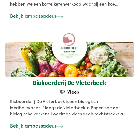
hebben we een korte ketenverkoop waarbij een koe
verkocht wordt in pakketten. Sinds kort verkopen we ook
Bekijk ambassadeur
biokippen die in een volière tussen de koeien lopen. Ze
pikken gras en wormen en bemesten tegelijkertijd de
weide. Een symbiose tussen koeien en kippen.
Bioboerderij De Vleterbeek
Vlees
Bioboerderij De Vleterbeek is een biologisch
landbouwbedrijf langs de Vleterbeek in Poperinge dat
biologische varkens kweekt en vlees deels rechtstreeks aan
de consument en deels B2B verkoopt. Boer José Metsu
Bekijk ambassadeur
zette de stap naar BIO reeds in 2020. De granen (tarwe,
gerst, mais, rogge, haver, triticale) voor de voeders
worden op de boerderij geteeld of lokaal aangekocht