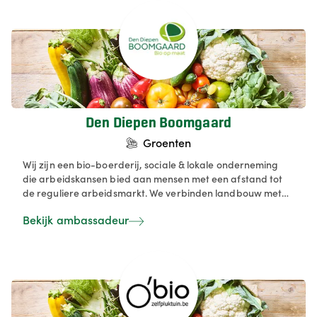
waardoor het vlees een unieke smaak krijgt. Onze varkens
lopen vrij rond en kiezen zelf of ze binnen of buiten willen
ravotten.
Den Diepen Boomgaard
Groenten
Wij zijn een bio-boerderij, sociale & lokale onderneming
die arbeidskansen bied aan mensen met een afstand tot
de reguliere arbeidsmarkt. We verbinden landbouw met
inclusie door werk te bieden aan mensen die elders moeilijk
Bekijk ambassadeur
een job vinden en producten te verkopen via onze
hoevewinkel, biologische pakketten en ervaring in het
groen. Hoe doen we dat? - Hoevewinkel - Groendienst -
Keuken - Bedrijfs/Schoolfruit - Zelfoogsttuin - Workshops -
Beleving