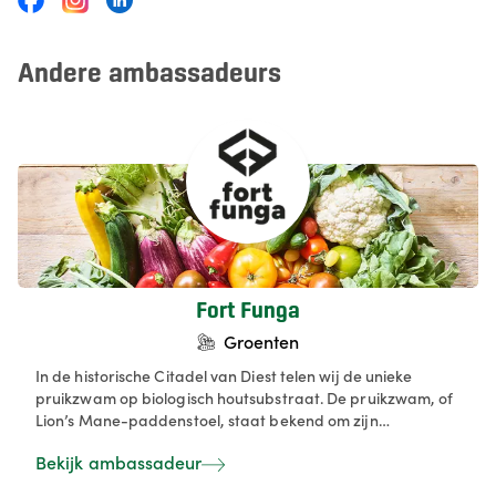
Andere ambassadeurs
Fort Funga
Groenten
In de historische Citadel van Diest telen wij de unieke
pruikzwam op biologisch houtsubstraat. De pruikzwam, of
Lion’s Mane-paddenstoel, staat bekend om zijn
functionele eigenschappen en culinaire veelzijdigheid.
Bekijk ambassadeur
Perfect om te marineren, bakken en grillen. De verkoop
gebeurt vooral B2B, aan restaurants en cateraars, en B2C