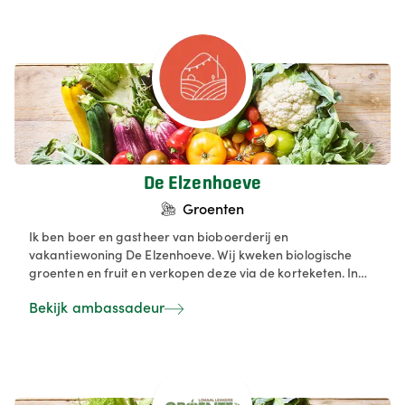
via de korte keten.
De Elzenhoeve
Groenten
Ik ben boer en gastheer van bioboerderij en
vakantiewoning De Elzenhoeve. Wij kweken biologische
groenten en fruit en verkopen deze via de korteketen. In
onze hoevewinkel en op de markt verkopen we deze
Bekijk ambassadeur
producten rechtstreeks aan de eindklant. In onze
hoevewinkel vind je een ruim assortiment biologische
groenten, fruit, brood, zuivel en droogwaren.