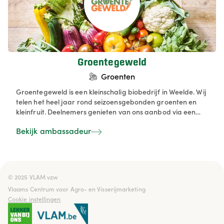
Groentegeweld
Groenten
Groentegeweld is een kleinschalig biobedrijf in Weelde. Wij
telen het heel jaar rond seizoensgebonden groenten en
kleinfruit. Deelnemers genieten van ons aanbod via een
zelfoogst abonnement of een wekelijks groentepakket. De
Bekijk ambassadeur
groentepakketten kunnen door de klant worden
aangepast naar zijn/haar behoefte in die week.
© 2025 VLAM vzw

Vlaams Centrum voor Agro- en Visserijmarketing
Cookie instellingen