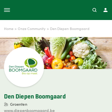
Home
>
Onze Community
>
Den Diepen Boomgaard
Den Diepen Boomgaard
Groenten
www.diepenboomgaard.be