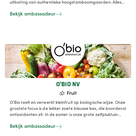
uitbating van authentieke hoogstamboomgaarden. Alles
wat we uit onze onze boomgaarden - ongeveer 30 ha -
Bekijk ambassadeur
geoogst wordt, wordt op de markt gebracht als vers fruit
of als verwerkt product: sap op basis van appels en peer in
16 variëteiten, stroop, gelei en confituur en walnotenolie.
O'BIO NV
Fruit
O'Bio teelt en verwerkt kleinfruit op biologische wijze. Onze
grootste focus is de lekker zoete blauwe bes, die boordevol
antioxidanten zit. In de zomer is onze grote zelfpluktuin
open voor de particulieren. In de winkel wordt het eigen
Bekijk ambassadeur
assortiment verwerkte producten verkocht, daarnaast ook
lokaal bio van andere lokale partners. Ons assortiment