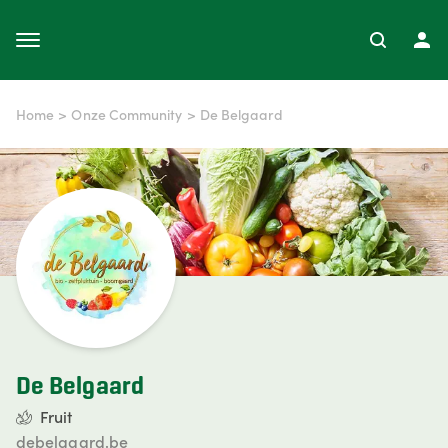
Home
>
Onze Community
>
De Belgaard
De Belgaard
Fruit
debelgaard.be