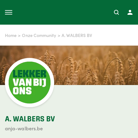
Home
>
Onze Community
>
A. WALBERS BV
A. WALBERS BV
anja-walbers.be