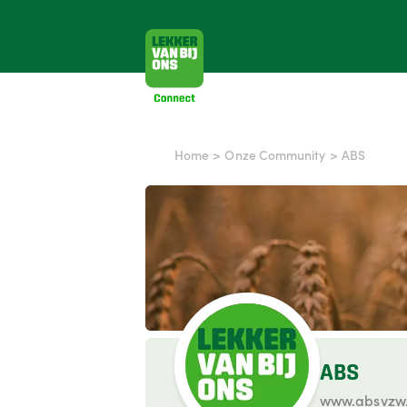
Home
>
Onze Community
>
ABS
ABS
www.absvzw