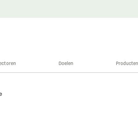
ectoren
Doelen
Producte
e