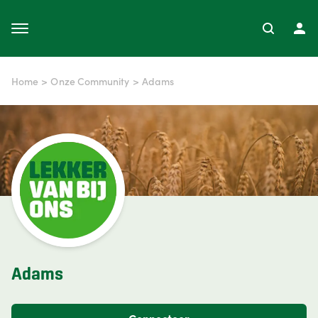
Home
>
Onze Community
>
Adams
Adams