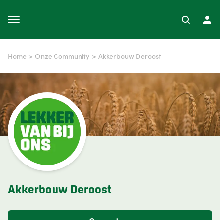
Home
>
Onze Community
>
Akkerbouw Deroost
Akkerbouw Deroost