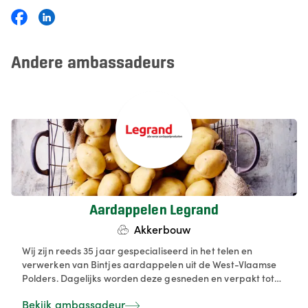
Andere ambassadeurs
Aardappelen Legrand
Akkerbouw
Wij zijn reeds 35 jaar gespecialiseerd in het telen en
verwerken van Bintjes aardappelen uit de West-Vlaamse
Polders. Dagelijks worden deze gesneden en verpakt tot
verse, smaakvolle aardappelspecialiteiten, zowel in groot
Bekijk ambassadeur
als klein verpakking. Perfect voor in Horeca keuken of