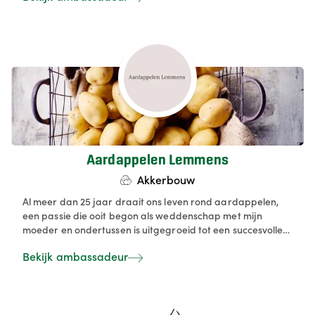
eigen keuken bij je thuis.
Aardappelen Lemmens
Akkerbouw
Al meer dan 25 jaar draait ons leven rond aardappelen,
een passie die ooit begon als weddenschap met mijn
moeder en ondertussen is uitgegroeid tot een succesvolle
uit de hand gelopen hobby naast mijn werk als
Bekijk ambassadeur
hoofdtechnicus bij de Vlaamse Waterweg. Onze
aardappelen, geteeld in eigen tuin en op lokale velden
binnen een straal van een kilometer rond Balen, trekken
klanten vanuit onder meer Tongeren en Sint-Truiden. We
verkopen via een 24-uurs automaat in Gerheide, maar