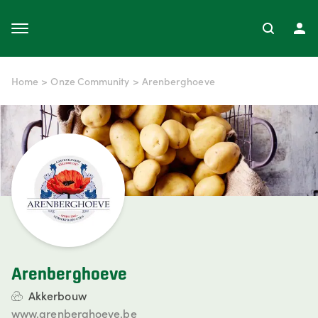
Home
>
Onze Community
>
Arenberghoeve
Arenberghoeve
Akkerbouw
www.arenberghoeve.be