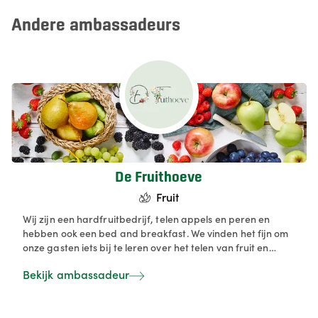
Andere ambassadeurs
De Fruithoeve
Fruit
Wij zijn een hardfruitbedrijf, telen appels en peren en
hebben ook een bed and breakfast. We vinden het fijn om
onze gasten iets bij te leren over het telen van fruit en
proberen hun ook warm te maken om Belgische producten
Bekijk ambassadeur
te kopen. Daarom verkopen we ons eigen fruit en sappen
in een klein hoevewinkeltje via zelfbediening.