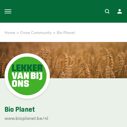
Home
>
Onze Community
>
Bio Planet
Bio Planet
www.bioplanet.be/nl