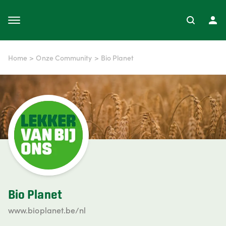
Home
>
Onze Community
>
Bio Planet
Bio Planet
www.bioplanet.be/nl