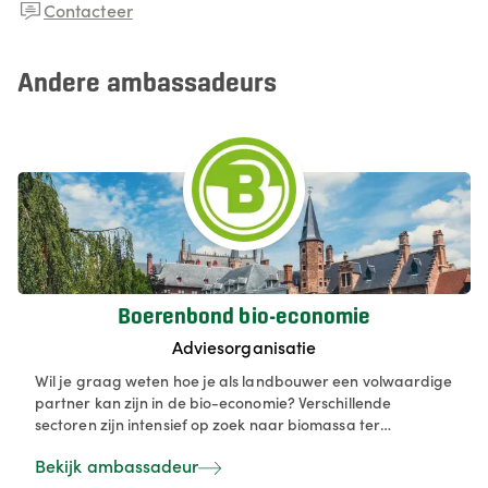
Contacteer
Andere ambassadeurs
Boerenbond bio-economie
Adviesorganisatie
Wil je graag weten hoe je als landbouwer een volwaardige
partner kan zijn in de bio-economie? Verschillende
sectoren zijn intensief op zoek naar biomassa ter
vervanging van fossiele middelen en landbouw kan dit
Bekijk ambassadeur
voorzien - mits goede afspraken en degelijke