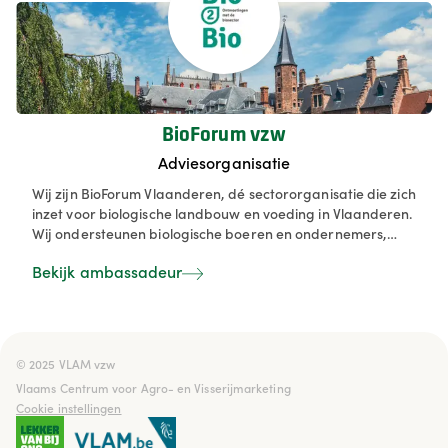
BioForum vzw
Adviesorganisatie
Wij zijn BioForum Vlaanderen, dé sectororganisatie die zich
inzet voor biologische landbouw en voeding in Vlaanderen.
Wij ondersteunen biologische boeren en ondernemers,
stimuleren duurzame voedselproductie en informeren
Bekijk ambassadeur
consumenten actief over de voordelen van biologische
producten. Samen met onze leden werken we aan een
sterke en toekomstgerichte biosector.
© 2025 VLAM vzw

Vlaams Centrum voor Agro- en Visserijmarketing
Cookie instellingen