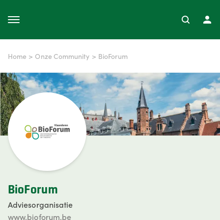
Home
>
Onze Community
>
BioForum
BioForum
Adviesorganisatie
www.bioforum.be