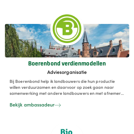
vergoedingen.
Boerenbond verdienmodellen
Adviesorganisatie
Bij Boerenbond help ik landbouwers die hun productie
willen verduurzamen en daarvoor op zoek gaan naar
samenwerking met andere landbouwers en met afnemers
in de keten. De focus momenteel ligt op de teelt en
Bekijk ambassadeur
verwerking van peulvruchten, maar er zijn ook
mogelijkheden voor diverse soorten (pseudo)granen,
noten/zaden, ... We helpen onze landbouwers met opbouw
van kennis en uitbouw van netwerken.