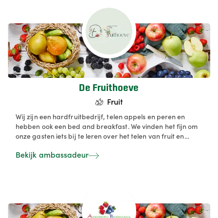
De Fruithoeve
Fruit
Wij zijn een hardfruitbedrijf, telen appels en peren en
hebben ook een bed and breakfast. We vinden het fijn om
onze gasten iets bij te leren over het telen van fruit en
proberen hun ook warm te maken om Belgische producten
Bekijk ambassadeur
te kopen. Daarom verkopen we ons eigen fruit en sappen
in een klein hoevewinkeltje via zelfbediening.