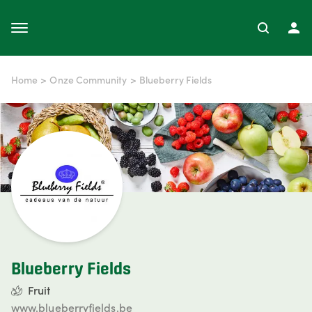
Home
>
Onze Community
>
Blueberry Fields
Blueberry Fields
Fruit
www.blueberryfields.be