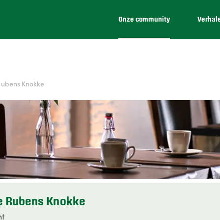
Onze community
Verhal
Rubens Knokke
e Rubens Knokke
nt