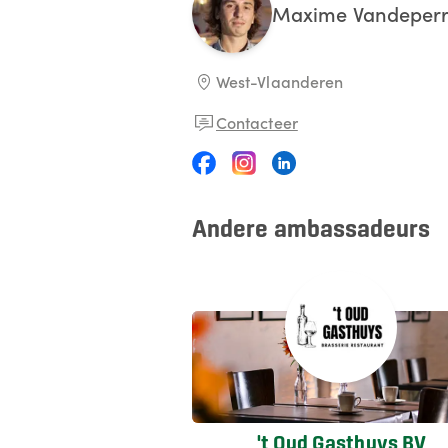
Maxime
Vandeper
West-Vlaanderen
Contacteer
Andere ambassadeurs
't Oud Gasthuys BV