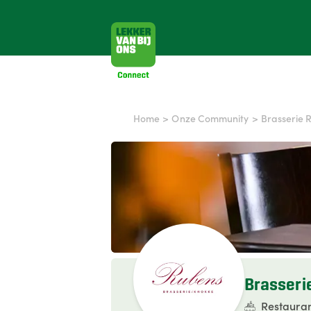
Home
>
Onze Community
>
Brasserie 
Brasseri
Restaura