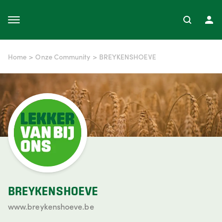
Home
>
Onze Community
>
BREYKENSHOEVE
BREYKENSHOEVE
www.breykenshoeve.be