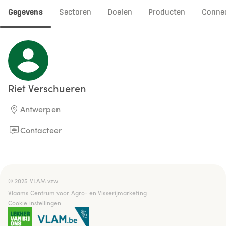
Gegevens
Sectoren
Doelen
Producten
Connec
Riet
Verschueren
Antwerpen
Contacteer
© 2025 VLAM vzw

Vlaams Centrum voor Agro- en Visserijmarketing
Cookie instellingen