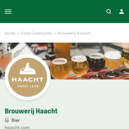
Home
>
Onze Community
>
Brouwerij Haacht
Brouwerij Haacht
Bier
haacht.com