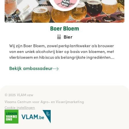
Boer Bloem
Bier
Wij zijn Boer Bloem, zowel perkplantkweker als brouwer
van een uniek alcoholvrij bier op basis van bloemen, met
vlierbloesem en hibiscus als belangrijkste ingrediënten.
Door deze zorgvuldig geselecteerde bloemen krijgt ons
Bekijk ambassadeur
bier een verfijnde en aromatische smaak, wat zorgt voor
een verrassende en natuurlijke beleving.
© 2025 VLAM vzw

Vlaams Centrum voor Agro- en Visserijmarketing
Cookie instellingen