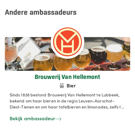
Andere ambassadeurs
Brouwerij Van Hellemont
Bier
Sinds 1838 bestond Brouwerij Van Hellemont te Lubbeek,
bekend om haar bieren in de regio Leuven-Aarschot-
Diest-Tienen en om haar tafelbieren en limonades, zelfs tot
in de aangrenzende provincies. In 1957 overleed echter
Bekijk ambassadeur
onze grootvader-brouwer, waarna in 1966 de brouwerij
werd verkocht en in 1990 de activiteiten werden stopgezet.
Met de historiek als belangrijkste drijfveer en als