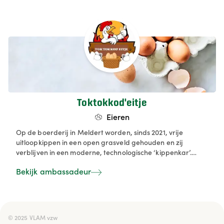
Toktokkod'eitje
Eieren
Op de boerderij in Meldert worden, sinds 2021, vrije
uitloopkippen in een open grasveld gehouden en zij
verblijven in een moderne, technologische ‘kippenkar’.
Natuurlijke voeding van eigen bodem, hygiëne, in- en
Bekijk ambassadeur
uitloop, veiligheid, automatisatie,… professioneel en
ambachtelijk tegelijk! Blije kippen maken lekkere eitjes. En
dat smaken wij en dat willen we delen met jou. Koop lokaal.
Koop de korte keten. Steun de Landbouw. Koop onze
passie.
© 2025 VLAM vzw
