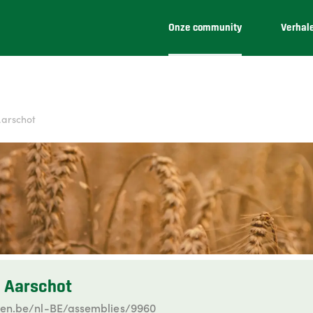
Onze community
Verhal
Aarschot
j Aarschot
en.be/nl-BE/assemblies/9960