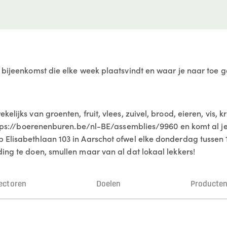
e bijeenkomst die elke week plaatsvindt en waar je naar toe g
lijks van groenten, fruit, vlees, zuivel, brood, eieren, vis, kr
: https://boerenenburen.be/nl-BE/assemblies/9960 en komt al
 Elisabethlaan 103 in Aarschot ofwel elke donderdag tussen 17
ding te doen, smullen maar van al dat lokaal lekkers!
ectoren
Doelen
Producte