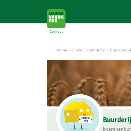
Home
>
Onze Community
>
Buurderij 
Buurderi
boerenenbur