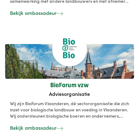
samenwerking met andere landbouwers en met afnemers
in de keten. De focus momenteel ligt op de teelt en
Bekijk ambassadeur
verwerking van peulvruchten, maar er zijn ook
mogelijkheden voor diverse soorten (pseudo)granen,
noten/zaden, ... We helpen onze landbouwers met opbouw
van kennis en uitbouw van netwerken.
BioForum vzw
Adviesorganisatie
Wij zijn BioForum Vlaanderen, dé sectororganisatie die zich
inzet voor biologische landbouw en voeding in Vlaanderen.
Wij ondersteunen biologische boeren en ondernemers,
stimuleren duurzame voedselproductie en informeren
Bekijk ambassadeur
consumenten actief over de voordelen van biologische
producten. Samen met onze leden werken we aan een