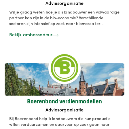
Adviesorganisatie
Wil je graag weten hoe je als landbouwer een volwaardige
partner kan zijn in de bio-economie? Verschillende
sectoren zijn intensief op zoek naar biomassa ter
vervanging van fossiele middelen en landbouw kan dit
Bekijk ambassadeur
voorzien - mits goede afspraken en degelijke
vergoedingen.
Boerenbond verdienmodellen
Adviesorganisatie
Bij Boerenbond help ik landbouwers die hun productie
willen verduurzamen en daarvoor op zoek gaan naar