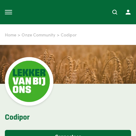
Home
>
Onze Community
>
Codipor
Codipor