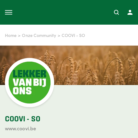
Home
>
Onze Community
>
COOVI - SO
COOVI - SO
www.coovi.be