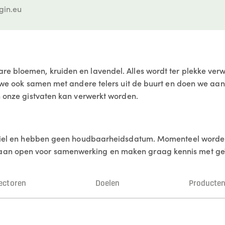
in.eu
e bloemen, kruiden en lavendel. Alles wordt ter plekke verwe
k we ook samen met andere telers uit de buurt en doen we aan 
in onze gistvaten kan verwerkt worden.
tabiel en hebben geen houdbaarheidsdatum. Momenteel worden
aan open voor samenwerking en maken graag kennis met geï
ectoren
Doelen
Producte