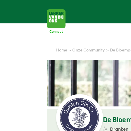
Home
>
Onze Community
>
De Bloemp
De Bloe
Dranken