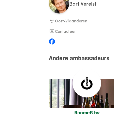
Bart
Verelst
Oost-Vlaanderen
Contacteer
Andere ambassadeurs
RoomeR bv