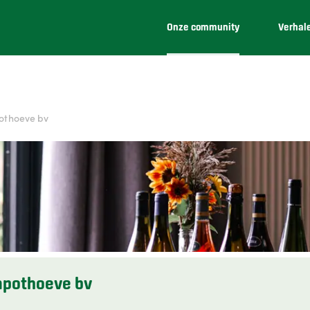
Onze community
Verhal
othoeve bv
mpothoeve bv