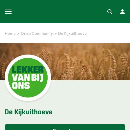
Home
>
Onze Community
>
De Kijkuithoeve
De Kijkuithoeve