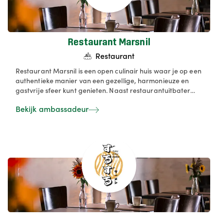
Restaurant Marsnil
Restaurant
Restaurant Marsnil is een open culinair huis waar je op een
authentieke manier van een gezellige, harmonieuze en
gastvrije sfeer kunt genieten. Naast restaurantuitbater
zijn wij ook B&B uitbater en altijd op zoek om onze gasten
Bekijk ambassadeur
te verwennen met leuke producten uit eigen regio.