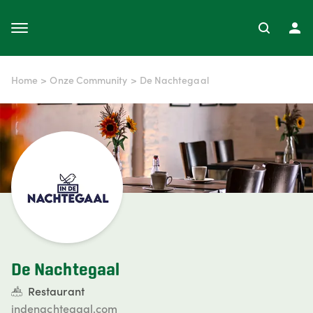
Home
>
Onze Community
>
De Nachtegaal
De Nachtegaal
Restaurant
indenachtegaal.com