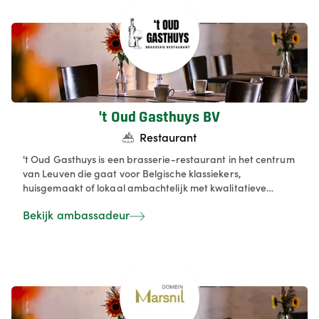
't Oud Gasthuys BV
Restaurant
't Oud Gasthuys is een brasserie-restaurant in het centrum
van Leuven die gaat voor Belgische klassiekers,
huisgemaakt of lokaal ambachtelijk met kwalitatieve
streekproducten. Onze specialiteit zijn groepen, feesten,
Bekijk ambassadeur
teambuilding en events, met Ofyr-barbecue, degustaties,
walking dinners en seizoensgebonden menu’s in een
sfeervolle setting.