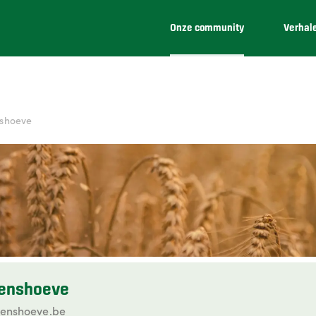
Onze community
Verhal
nshoeve
oenshoeve
enshoeve.be