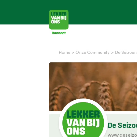
Home
>
Onze Community
>
De Seizoe
De Seiz
www.deseizo