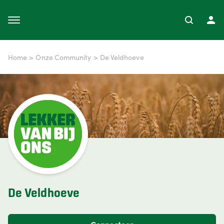
Home
>
Onze Community
>
De Veldhoeve
De Veldhoeve