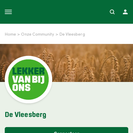
Home
>
Onze Community
>
De Vleesberg
De Vleesberg