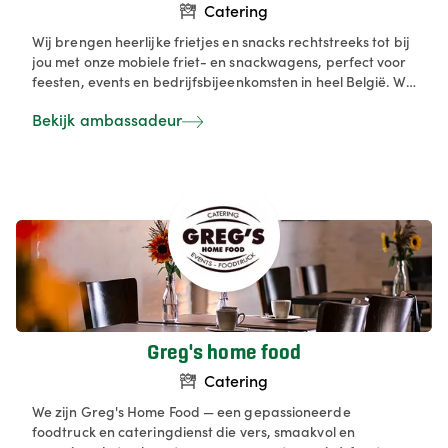
Catering
Wij brengen heerlijke frietjes en snacks rechtstreeks tot bij
jou met onze mobiele friet- en snackwagens, perfect voor
feesten, events en bedrijfsbijeenkomsten in heel België. We
serveren verse friet, een ruim aanbod aan snacks en
Bekijk ambassadeur
verschillende formules, van klassiek tot onbeperkt, zodat
elke gelegenheid volledig op maat is. Alles wordt voor jou
geregeld — van een snelle offerte tot een vlotte service op
locatie — zodat jij zorgeloos kan genieten. Dankzij ons
uitgebreide netwerk van betrouwbare partners
garanderen we kwaliteit, flexibiliteit en een smakelijke
ervaring voor al jouw gasten. Friet en snacks op locatie met
een mobiel frietkot van Snack on site in heel België!
Onbeperkt verse friet op locatie. We werken met lokale
partijen en bakkers.
Greg's home food
Catering
We zijn Greg's Home Food — een gepassioneerde
foodtruck en cateringdienst die vers, smaakvol en