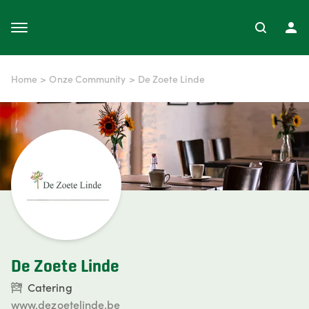
Home
>
Onze Community
>
De Zoete Linde
De Zoete Linde
Catering
www.dezoetelinde.be