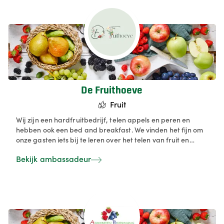
De Fruithoeve
Fruit
Wij zijn een hardfruitbedrijf, telen appels en peren en
hebben ook een bed and breakfast. We vinden het fijn om
onze gasten iets bij te leren over het telen van fruit en
proberen hun ook warm te maken om Belgische producten
Bekijk ambassadeur
te kopen. Daarom verkopen we ons eigen fruit en sappen
in een klein hoevewinkeltje via zelfbediening.