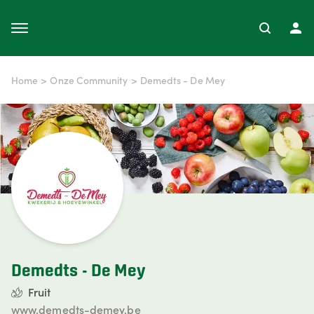
Home
>
Onze Community
>
Demedts - De Mey
Demedts - De Mey
Fruit
www.demedts-demey.be