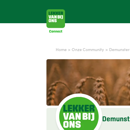
Home
>
Onze Community
>
Demunster
Demunst