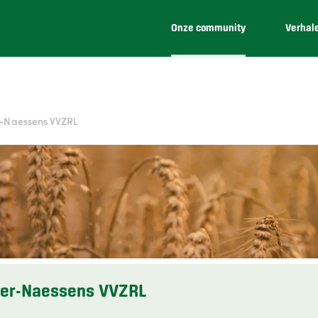
Onze community
Verhal
-Naessens VVZRL
er-Naessens VVZRL