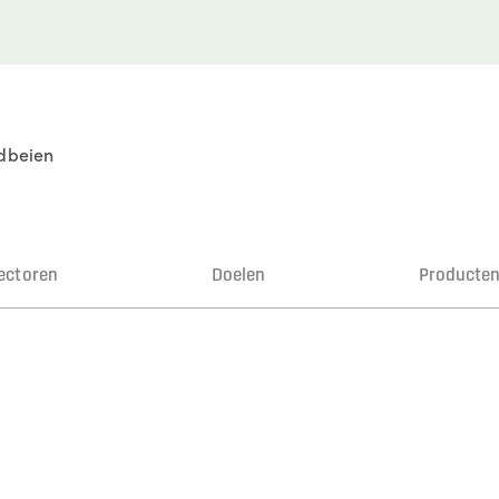
dbeien
ectoren
Doelen
Producte