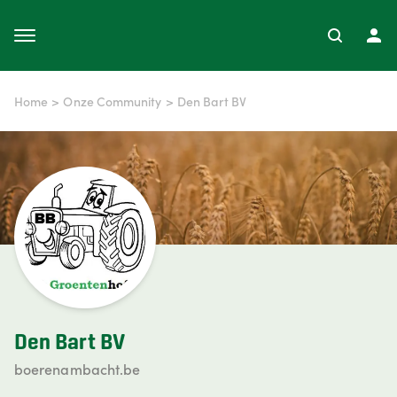
Home
>
Onze Community
>
Den Bart BV
Den Bart BV
boerenambacht.be