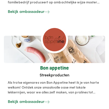
familiebedrijf produceert op ambachtelijke wijze mosterd
met slechts vier basisingrediënten: mosterdzaad, zeezout,
Bekijk ambassadeur
natuurazijn en water. Het productieproces is door de jaren
heen nauwelijks veranderd en maakt nog steeds gebruik
van de authentieke 3-steens mosterdmolen uit 1924. ​
Bon appetine
Streekproducten
Als trotse eigenares van Bon Appetine heet ik je van harte
welkom! Ontdek onze smaakvolle oase met lokale
lekkernijen, waar we alles zelf maken, van pralines tot
truffels en onze befaamde Gavers Valeirkes en Gaverse
Bekijk ambassadeur
Flupkes, heerlijke lekkernijen die onze streek op zijn best
vertegenwoordigen en die al sinds 1994 gemaakt worden