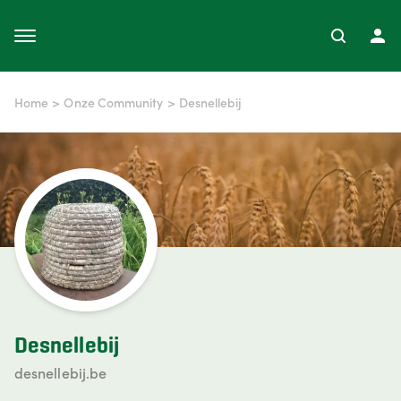
Home
>
Onze Community
>
Desnellebij
Desnellebij
desnellebij.be