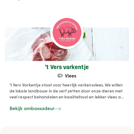
en leveren ook aan enkele winkels en restaurants. De
kippen en parelhoenen zijn topproducten met een unieke
smaak
't Vers varkentje
Vlees
't Vers Varkentje staat voor heerlijk varkensvlees. We willen
de lokale landbouw in de verf zetten door onze dieren met
veel respect behandelen en kwaliteitsvol en lekker vlees af
te leveren. Rechtstreeks vanop onze hoeve tot op het bord
Bekijk ambassadeur
van de consument. Wij omringen onze dieren met de beste
zorg en voederen hen uitsluitend met plantaardige
voeding. Een hogere aanzet van mager vlees is het
resultaat. Daarnaast krijgen de dieren zo weinig mogelijke
medicatie en zuren in het water. Dat stimuleert de