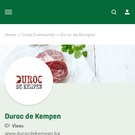
Home
>
Onze Community
>
Duroc de Kempen
Duroc de Kempen
Vlees
www.durocdekempen.be