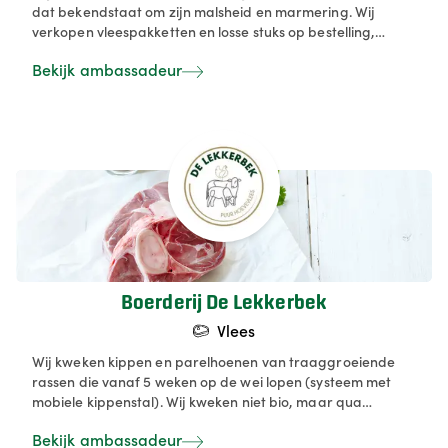
dat bekendstaat om zijn malsheid en marmering. Wij
verkopen vleespakketten en losse stuks op bestelling,
rechtstreeks van onze boerderij voor de beste kwaliteit en
Bekijk ambassadeur
smaak.
Boerderij De Lekkerbek
Vlees
Wij kweken kippen en parelhoenen van traaggroeiende
rassen die vanaf 5 weken op de wei lopen (systeem met
mobiele kippenstal). Wij kweken niet bio, maar qua
raskeuze en ruimte voor de dieren volgen we wel de
Bekijk ambassadeur
biologische normen. We verkopen vooral thuis (korte keten)