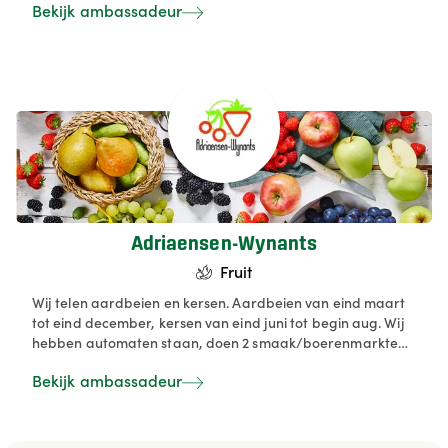
Bekijk ambassadeur
Adriaensen-Wynants
Fruit
Wij telen aardbeien en kersen. Aardbeien van eind maart
tot eind december, kersen van eind juni tot begin aug. Wij
hebben automaten staan, doen 2 smaak/boerenmarkten
in de zomermaanden en nemen deel aan een
Bekijk ambassadeur
bloesemroute. Van onze mindere kwaliteit producten
worden er ook sapjes, confituren en kersenpittenzakjes
gemaakt.