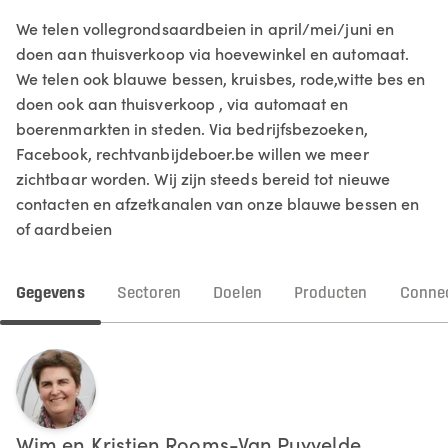
We telen vollegrondsaardbeien in april/mei/juni en
doen aan thuisverkoop via hoevewinkel en automaat.
We telen ook blauwe bessen, kruisbes, rode,witte bes en
doen ook aan thuisverkoop , via automaat en
boerenmarkten in steden. Via bedrijfsbezoeken,
Facebook, rechtvanbijdeboer.be willen we meer
zichtbaar worden. Wij zijn steeds bereid tot nieuwe
contacten en afzetkanalen van onze blauwe bessen en
of aardbeien
Gegevens
Sectoren
Doelen
Producten
Connec
Wim en Kristien
Rooms-Van Puyvelde