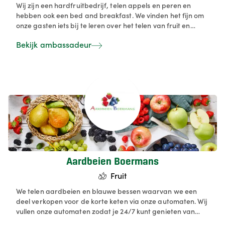
Wij zijn een hardfruitbedrijf, telen appels en peren en
hebben ook een bed and breakfast. We vinden het fijn om
onze gasten iets bij te leren over het telen van fruit en
proberen hun ook warm te maken om Belgische producten
Bekijk ambassadeur
te kopen. Daarom verkopen we ons eigen fruit en sappen
in een klein hoevewinkeltje via zelfbediening.
Aardbeien Boermans
Fruit
We telen aardbeien en blauwe bessen waarvan we een
deel verkopen voor de korte keten via onze automaten. Wij
vullen onze automaten zodat je 24/7 kunt genieten van
kwaliteitsfruit van eigen teelt.