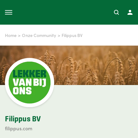
Home
>
Onze Community
>
Filippus BV
Filippus BV
filippus.com