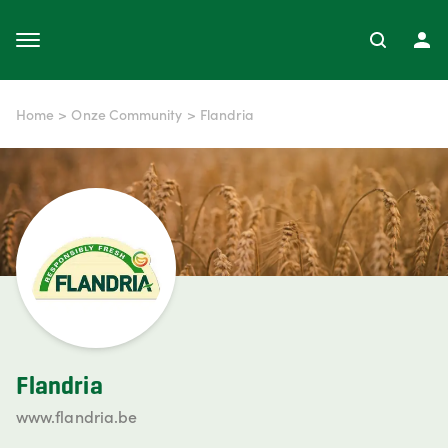
Home
>
Onze Community
>
Flandria
Flandria
www.flandria.be