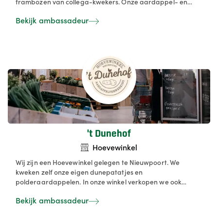
frambozen van collega-kwekers. Onze aardappel- en
aardbeienautomaat zorgen voor verse producten, terwijl
Bekijk ambassadeur
onze buurtwinkel met zelfbediening en flexibele
openingsuren gemak biedt aan onze klanten.
't Dunehof
Hoevewinkel
Wij zijn een Hoevewinkel gelegen te Nieuwpoort. We
kweken zelf onze eigen dunepatatjes en
polderaardappelen. In onze winkel verkopen we ook
groenten, fruit, zuivel, streekproducten... We proberen
Bekijk ambassadeur
alleen lokale dingen te verkopen.