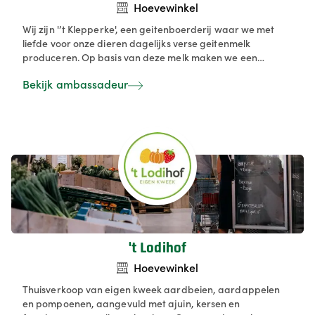
Hoevewinkel
Wij zijn '’t Klepperke', een geitenboerderij waar we met
liefde voor onze dieren dagelijks verse geitenmelk
produceren. Op basis van deze melk maken we een
gevarieerd assortiment authentieke kazen en
Bekijk ambassadeur
zuivelproducten voor onze klanten. Daarnaast bieden we
een warme boerderijomgeving en delen we onze passie
voor ambachtelijke producten met iedereen.
't Lodihof
Hoevewinkel
Thuisverkoop van eigen kweek aardbeien, aardappelen
en pompoenen, aangevuld met ajuin, kersen en