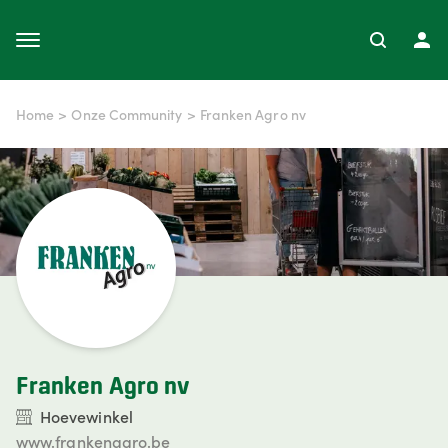
Home
>
Onze Community
>
Franken Agro nv
Franken Agro nv
Hoevewinkel
www.frankenagro.be